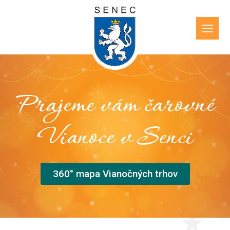
Prajeme vám čarovné
Vianoce v Senci
360° mapa Vianočných trhov