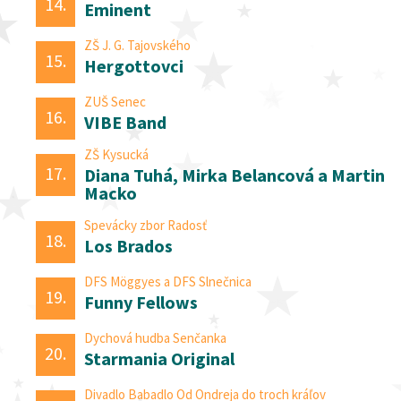
14.
Eminent
ZŠ J. G. Tajovského
15.
Hergottovci
ZUŠ Senec
16.
VIBE Band
ZŠ Kysucká
17.
Diana Tuhá, Mirka Belancová a Martin
Macko
Spevácky zbor Radosť
18.
Los Brados
DFS Möggyes a DFS Slnečnica
19.
Funny Fellows
Dychová hudba Senčanka
20.
Starmania Original
Divadlo Babadlo Od Ondreja do troch kráľov