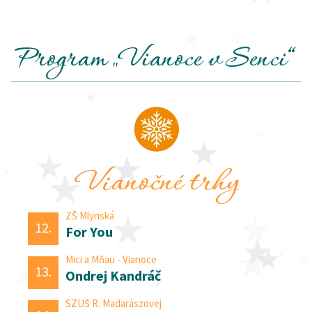
Program „Vianoce v Senci“
Vianočné trhy
ZŠ Mlynská
12.
For You
Mici a Mňau - Vianoce
13.
Ondrej Kandráč
SZUŠ R. Madarászovej