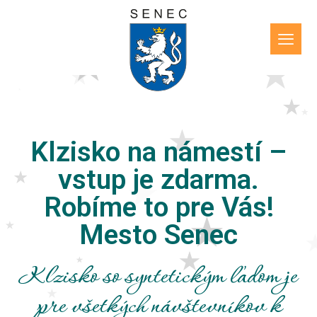
Klzisko na námestí –
vstup je zdarma.
Robíme to pre Vás!
Mesto Senec
Klzisko so syntetickým ľadom je
pre všetkých návštevníkov k